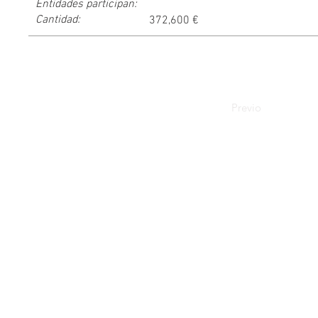
Entidades participan:
Cantidad:
372,600 €
Previo
G.I.G.A - Universidad de Málaga - Facultad